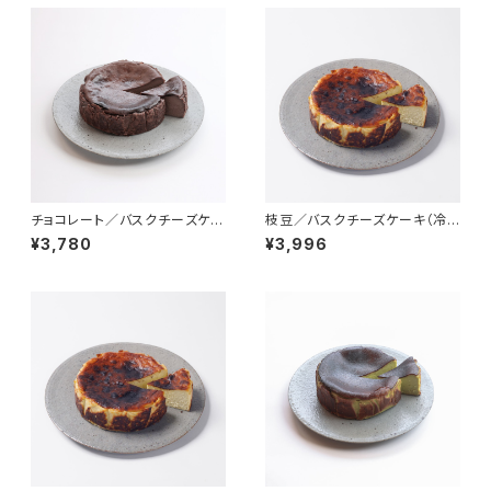
チョコレート／バスクチーズケー
枝豆／バスクチーズケーキ（冷
キ（冷凍）
凍）
¥3,780
¥3,996