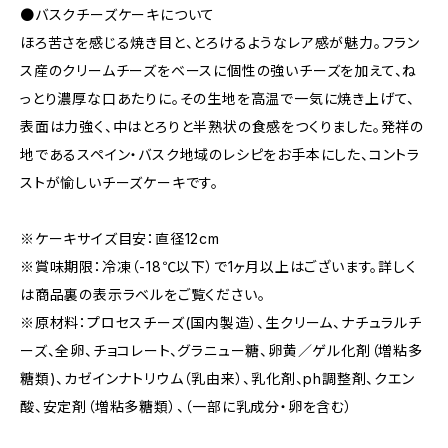
●バスクチーズケーキについて
ほろ苦さを感じる焼き目と、とろけるようなレア感が魅力。フラン
ス産のクリームチーズをベースに個性の強いチーズを加えて、ね
っとり濃厚な口あたりに。その生地を高温で一気に焼き上げて、
表面は力強く、中はとろりと半熟状の食感をつくりました。発祥の
地であるスペイン・バスク地域のレシピをお手本にした、コントラ
ストが愉しいチーズケーキです。
※ケーキサイズ目安：直径12cm
※賞味期限：冷凍（-18℃以下）で1ヶ月以上はございます。詳しく
は商品裏の表示ラベルをご覧ください。
※原材料：プロセスチーズ(国内製造）、生クリーム、ナチュラルチ
ーズ、全卵、チョコレート、グラニュー糖、卵黄／ゲル化剤（増粘多
糖類)、カゼインナトリウム（乳由来）、乳化剤、ph調整剤、クエン
酸、安定剤（増粘多糖類）、（一部に乳成分・卵を含む）